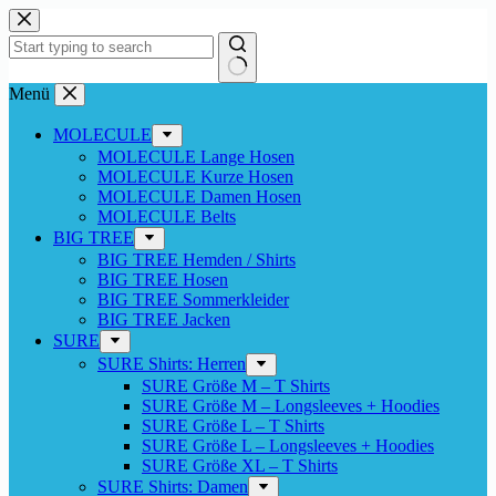
Zum
Inhalt
springen
Keine
Menü
Ergebnisse
MOLECULE
MOLECULE Lange Hosen
MOLECULE Kurze Hosen
MOLECULE Damen Hosen
MOLECULE Belts
BIG TREE
BIG TREE Hemden / Shirts
BIG TREE Hosen
BIG TREE Sommerkleider
BIG TREE Jacken
SURE
SURE Shirts: Herren
SURE Größe M – T Shirts
SURE Größe M – Longsleeves + Hoodies
SURE Größe L – T Shirts
SURE Größe L – Longsleeves + Hoodies
SURE Größe XL – T Shirts
SURE Shirts: Damen