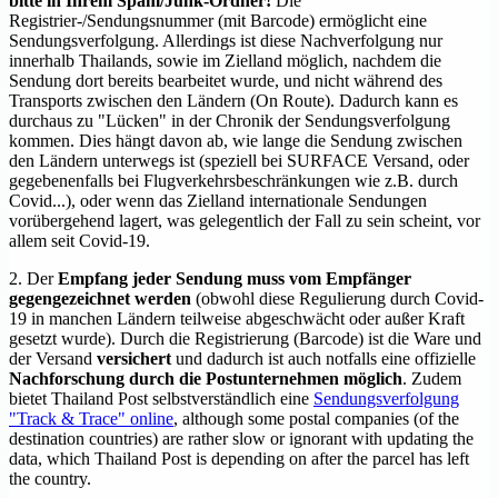
bitte in Ihrem Spam/Junk-Ordner!
Die
Registrier-/Sendungsnummer (mit Barcode) ermöglicht eine
Sendungsverfolgung. Allerdings ist diese Nachverfolgung nur
innerhalb Thailands, sowie im Zielland möglich, nachdem die
Sendung dort bereits bearbeitet wurde, und nicht während des
Transports zwischen den Ländern (On Route). Dadurch kann es
durchaus zu "Lücken" in der Chronik der Sendungsverfolgung
kommen. Dies hängt davon ab, wie lange die Sendung zwischen
den Ländern unterwegs ist (speziell bei SURFACE Versand, oder
gegebenenfalls bei Flugverkehrsbeschränkungen wie z.B. durch
Covid...), oder wenn das Zielland internationale Sendungen
vorübergehend lagert, was gelegentlich der Fall zu sein scheint, vor
allem seit Covid-19.
2. Der
Empfang jeder Sendung muss vom Empfänger
gegengezeichnet werden
(obwohl diese Regulierung durch Covid-
19 in manchen Ländern teilweise abgeschwächt oder außer Kraft
gesetzt wurde). Durch die Registrierung (Barcode) ist die Ware und
der Versand
versichert
und dadurch ist auch notfalls eine offizielle
Nachforschung durch die Postunternehmen möglich
. Zudem
bietet Thailand Post selbstverständlich eine
Sendungsverfolgung
"Track & Trace" online
, although some postal companies (of the
destination countries) are rather slow or ignorant with updating the
data, which Thailand Post is depending on after the parcel has left
the country.