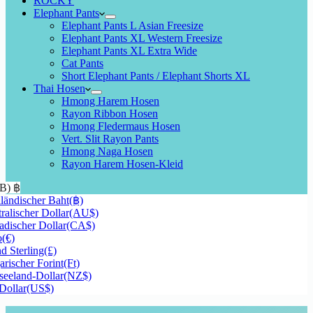
ROCKY
Elephant Pants
Elephant Pants L Asian Freesize
Elephant Pants XL Western Freesize
Elephant Pants XL Extra Wide
Cat Pants
Short Elephant Pants / Elephant Shorts XL
Thai Hosen
Hmong Harem Hosen
Rayon Ribbon Hosen
Hmong Fledermaus Hosen
Vert. Slit Rayon Pants
Hmong Naga Hosen
Rayon Harem Hosen-Kleid
HB)
฿
ländischer Baht
(฿)
ralischer Dollar
(AU$)
discher Dollar
(CA$)
o
(€)
d Sterling
(£)
rischer Forint
(Ft)
eeland-Dollar
(NZ$)
Dollar
(US$)