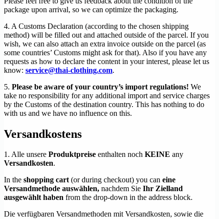
Please feel free to give us feedback about the condition of the
package upon arrival, so we can optimize the packaging.
4. A Customs Declaration (according to the chosen shipping
method) will be filled out and attached outside of the parcel. If you
wish, we can also attach an extra invoice outside on the parcel (as
some countries’ Customs might ask for that). Also if you have any
requests as how to declare the content in your interest, please let us
know:
service@thai-clothing.com
.
5.
Please be aware of your country’s import regulations!
We
take no responsibility for any additional import and service charges
by the Customs of the destination country. This has nothing to do
with us and we have no influence on this.
Versandkosten
s
1. Alle unsere
Produktpreise
enthalten noch
KEINE
any
Versandkosten
.
In the
shopping cart
(or during checkout) you can
eine
Versandmethode auswählen,
nachdem Sie
Ihr Zielland
ausgewählt haben
from the drop-down in the address block.
Die verfügbaren Versandmethoden mit Versandkosten, sowie die