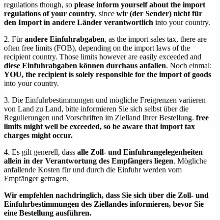
regulations though, so
please inform yourself about the import
regulations of your country
, since
wir (der Sender) nicht für
den Import in andere Länder verantwortlich
into your country.
2. Für
andere Einfuhrabgaben
, as the import sales tax, there are
often free limits (FOB), depending on the import laws of the
recipient country. Those limits however are easily exceeded and
diese Einfuhrabgaben können durchaus anfallen
. Noch einmal:
YOU, the recipient is solely responsible for the import of goods
into your country.
3. Die Einfuhrbestimmungen und mögliche Freigrenzen variieren
von Land zu Land, bitte informieren Sie sich selbst über die
Regulierungen und Vorschriften im Zielland Ihrer Bestellung.
free
limits might well be exceeded, so be aware that import tax
charges might occur.
4. Es gilt generell, dass
alle Zoll- und Einfuhrangelegenheiten
allein in der Verantwortung des Empfängers liegen
. Mögliche
anfallende Kosten für und durch die Einfuhr werden vom
Empfänger getragen.
Wir empfehlen nachdringlich, dass Sie sich über die Zoll- und
Einfuhrbestimmungen des Ziellandes informieren, bevor Sie
eine Bestellung ausführen.